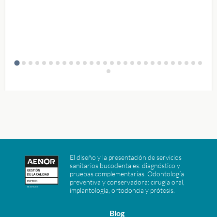
El diseño y la presentación de servicios
sanitarios bucodentales: diagnóstico y
pruebas complementarias. Odontología
preventiva y conservadora: cirugía oral,
implantología, ortodoncia y prótesis.
Blog