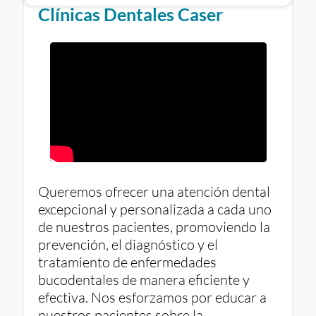
Clínicas Dentales Caser
RESUELVE TODAS TUS DUDAS SOBRE LA
IMPLANTOLOGÍA
Queremos ofrecer una atención dental
excepcional y personalizada a cada uno
de nuestros pacientes, promoviendo la
prevención, el diagnóstico y el
tratamiento de enfermedades
bucodentales de manera eficiente y
efectiva. Nos esforzamos por educar a
nuestros pacientes sobre la