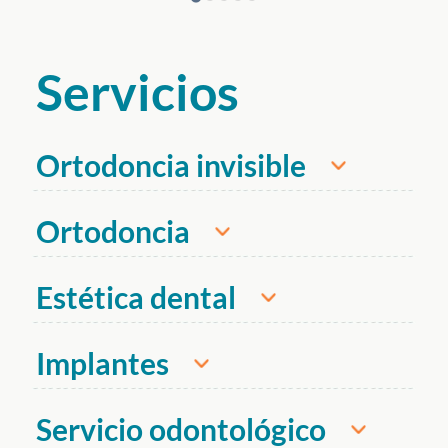
Servicios
Ortodoncia invisible
ortodoncia invisible
Ortodoncia
Estética dental
Implantes
brackets
implantes dentales
Servicio odontológico
Blanqueamiento Dental